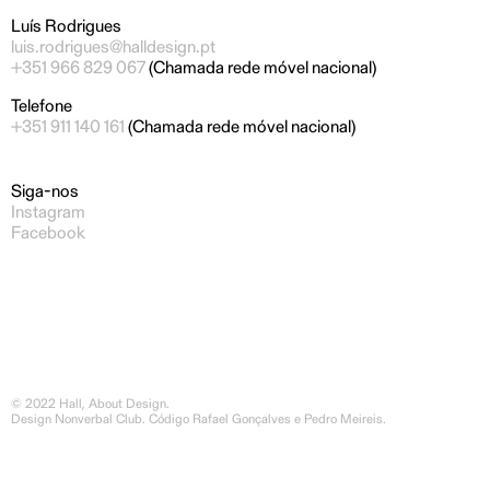
Luís Rodrigues
luis.rodrigues@halldesign.pt
+351 966 829 067
(Chamada rede móvel nacional)
Telefone
+351 911 140 161
(Chamada rede móvel nacional)
Siga-nos
Instagram
Facebook
© 2022 Hall, About Design.
Design
Nonverbal Club
. Código
Rafael Gonçalves
e Pedro Meireis.