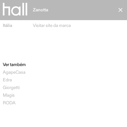
Zanotta
Itália
Visitar site da marca
Ver também
AgapeCasa
En
Edra
Giorgetti
Magis
RODA